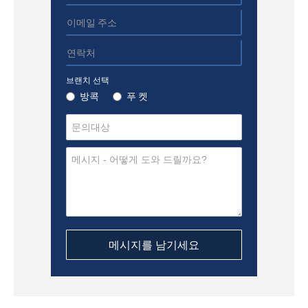
브랜치 선택
방콕
푸 켓