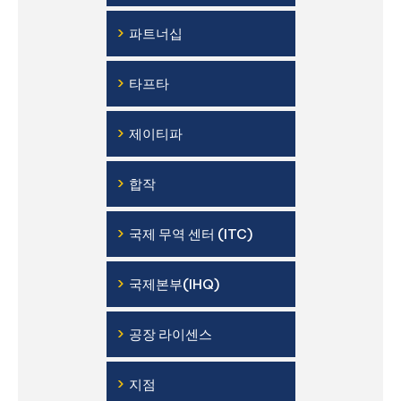
›
파트너십
›
타프타
›
제이티파
›
합작
›
국제 무역 센터 (ITC)
›
국제본부(IHQ)
›
공장 라이센스
›
지점