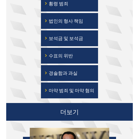
›
횡령 범죄
›
법인의 형사 책임
›
보석금 및 보석금
›
수표의 위반
›
경솔함과 과실
›
마약 범죄 및 마약 혐의
더보기