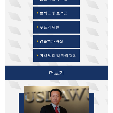
›
보석금 및 보석금
›
수표의 위반
›
경솔함과 과실
›
마약 범죄 및 마약 혐의
더보기