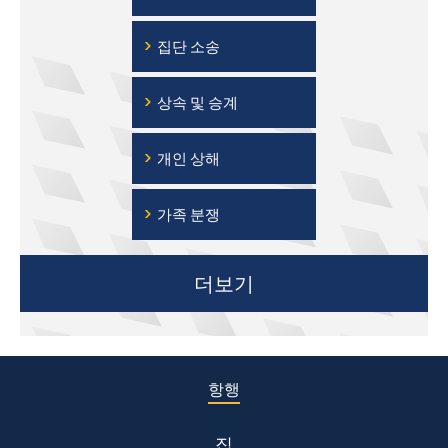
›
집단 소송
›
상속 및 승계
›
개인 상해
›
가족 분쟁
더보기
항행
집