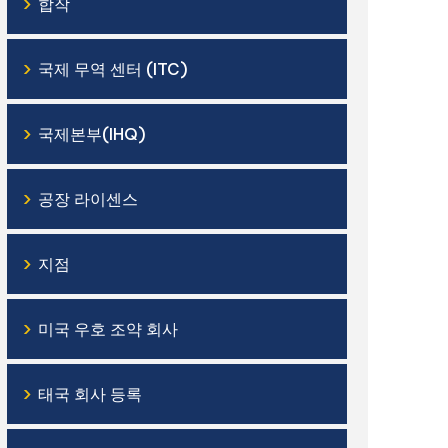
›
합작
›
국제 무역 센터 (ITC)
›
국제본부(IHQ)
›
공장 라이센스
›
지점
›
미국 우호 조약 회사
›
태국 회사 등록