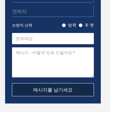
방콕
푸 켓
브랜치 선택