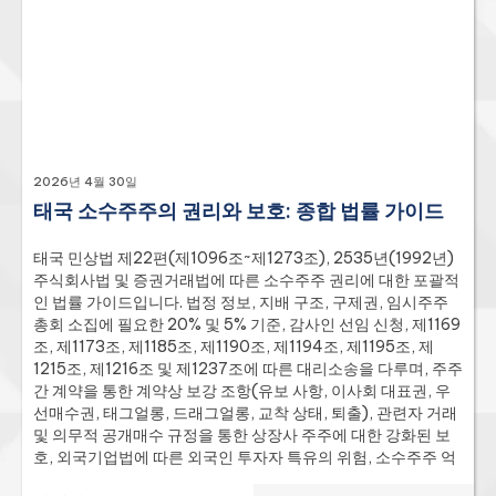
7926/2557호 판결을 포함한 주요 태국 대법원(ศาลฎีกา) 판례
를 다룬다. 민사상 및 상사법 제1168조 및 제1169조에 따른 이사
의 민사상 책임을 대법원 판례 제2191/2541호, 제1426/2542
호, 제3199/2545호 및 제977/2545호를 참조하여 분석하며;
형법 제352조, 제353조 및 제354조에 따른 횡령(대법원 판례
제113/2535호, 제532/2553호, 제6870/2541호,
3711/2538), 제264조부터 제269조에 따른 위조, 제137조 및
제267조에 따른 공무원에 대한 허위 진술, 제341조에 따른 사
2026년 4월 30일
기, 제350조에 따른 채권자 기망, 컴퓨터 관련 범죄법, 그리고
태국 소수주주의 권리와 보호: 종합 법률 가이드
B.E. 2499년 (1956)에 따른 범죄. 직원인 소수 이사들의 노동법
원 상 권리를 상세히 명시함(대법원 판결 제2893/2532호), 여
기에는 노동보호법 제118조에 따른 법정 퇴직금(30일에서 400
태국 민상법 제22편(제1096조~제1273조), 2535년(1992년)
일분의 전액), 대법원 판결 제2923/2524호에 따른 계약 무효
주식회사법 및 증권거래법에 따른 소수주주 권리에 대한 포괄적
화, 노동법원 설립 및 절차에 관한 법률(B.E. 2522) 제49조에 따
인 법률 가이드입니다. 법정 정보, 지배 구조, 구제권, 임시주주
른 부당해고 보상, 미지급 임금에 대한 15% 이자 및 7일당 15%
총회 소집에 필요한 20% 및 5% 기준, 감사인 선임 신청, 제1169
의 가산금, 그리고 노동보호법(LPA) 제144조에 따른 형사 책임
조, 제1173조, 제1185조, 제1190조, 제1194조, 제1195조, 제
등이 포함됩니다. 법원 수수료 및 일정표, 제1195조의 일반적인
1215조, 제1216조 및 제1237조에 따른 대리소송을 다루며, 주주
사유, 형사 규정 요약, 기한이 명시된 8단계 전략적 절차 전체, 그
간 계약을 통한 계약상 보강 조항(유보 사항, 이사회 대표권, 우
리고 포괄적인 FAQ가 포함되어 있습니다. 인용된 출처로는 기업
선매수권, 태그얼롱, 드래그얼롱, 교착 상태, 퇴출), 관련자 거래
진흥국(dbd.go.th), 사법부 수수료 계산기(fees.coj.go.th), 노
및 의무적 공개매수 규정을 통한 상장사 주주에 대한 강화된 보
동부(mol.go.th), 노동보호복지국(labour.go.th), 법무부
호, 외국기업법에 따른 외국인 투자자 특유의 위험, 소수주주 억
(ago.go.th), 디지털경제사회부(mdes.go.th), 태국 중재 센터
압의 일반적인 형태와 그에 대한 구제책, DBD(기업지배구조위