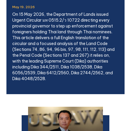
May 19, 2026
On 15 May 2026, the Department of Lands issued
Urgent Circular มท 0515.2/ว 10722 directing every
provincial governor to step up enforcement against
foreigners holding Thai land through Thai nominees.
This article delivers a full English translation of the
circular and a focused analysis of the Land Code
(Sections 74, 86, 94, 96 bis, 97, 98, 111, 112, 113) and
the Penal Code (Sections 137 and 267) it relies on,
with the leading Supreme Court (Dika) authorities
including Dika 344/2511, Dika 1038/2538, Dika
6056/2539, Dika 6412/2560, Dika 2744/2562, and
Dika 4048/2528.