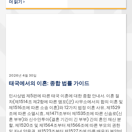
(thac.or.th), 대법원 데이터베이스
원회) 진정, 민사 소송 및 중재를 통한 실질적인 집행, 그리고 상
더 읽기 ›
(deka.supremecourt.or.th) 등이 있습니다.
세한 FAQ를 다룹니다. 태국 비상장 및 상장 유한회사의 외국인
및 국내 투자자, 합작 투자 파트너, 소수 지분 보유자를 위한 권위
있는 참고서.
2026년 4월 30일
태국에서의 이혼: 종합 법률 가이드
민사상법 제5편에 따른 태국 이혼에 대한 종합 안내서. 이혼 절
차(제1514조 제2항에 따른 앰포(군) 사무소에서의 합의 이혼 및
제1516조에 따른 소송 이혼)와 12가지 법정 이혼 사유, 제1529
조에 따른 소멸시효, 제1471조부터 제1535조에 따른 신솜로(신
혼 부부)와 신수안투아(결혼 기간이 긴 부부) 간의 혼인 재산 분
할, 제1520조 및 제1564조부터 제1566조에 따른 부모의 권한
및 자녀 양육권, 제1523조부터 제1527조에 따른 배우자 부양비