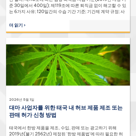
준 30일에서 400일); 제119조에 따른 퇴직금 없이 해고할 수 있
는 6가지 사유; 120일간의 수습 기간 기준; 기간제 계약 규정; 사
실상의 해고; 제17조 제1항에 따른 통지 대신 지급되는 급여; 제9
조에 따른 15% 이자 및 15% 가산금; 제75조에 따른 일시적 업무
더 읽기 ›
중단의 경우 75% 임금 지급 규정; 제120조부터 제122조에 따른
사업장 이전 및 기술적 요인에 의한 해고 시 퇴직금; 근로시간, 초
과근무 및 휴일 수당 지급 권리; 제15조에 따른 차별 금지 보호;
LCEPA 제49조에 따른 부당해고 손해배상 및 최근 대법원 판례
(4630/2565, 1757-1772/2564, 6729/2561); LPA 제144조
부터 제159조에 따른 고용주 형사 처벌의 전체 목록; 근로자 보
상 기금 및 사회보장청에서의 병행 절차; 전문 사건 항소 법원을
거쳐 허가를 받아 대법원으로 이어지는 항소 경로; 법 집행부를
통한 집행; 외국인 및 이주 근로자에 대한 특별 고려 사항. 포괄적
인 Q&A 포함.
2026년 5월 1일
대마 사업자를 위한 태국 내 허브 제품 제조 또는
판매 허가 신청 방법
태국에서 한방 제품을 제조, 수입, 판매 또는 광고하기 위해
2019년(불기 2562년) 제정된 ‘한방 제품법’에 따라 필요한 허