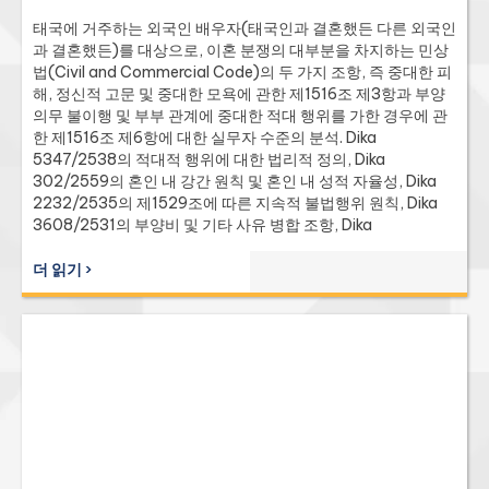
태국에 거주하는 외국인 배우자(태국인과 결혼했든 다른 외국인
과 결혼했든)를 대상으로, 이혼 분쟁의 대부분을 차지하는 민상
법(Civil and Commercial Code)의 두 가지 조항, 즉 중대한 피
해, 정신적 고문 및 중대한 모욕에 관한 제1516조 제3항과 부양
의무 불이행 및 부부 관계에 중대한 적대 행위를 가한 경우에 관
한 제1516조 제6항에 대한 실무자 수준의 분석. Dika
5347/2538의 적대적 행위에 대한 법리적 정의, Dika
302/2559의 혼인 내 강간 원칙 및 혼인 내 성적 자율성, Dika
2232/2535의 제1529조에 따른 지속적 불법행위 원칙, Dika
3608/2531의 부양비 및 기타 사유 병합 조항, Dika
8803/2559의 제1526조에 따른 상호 과실 및 이혼 후 위자료,
Dika 820/2559의 이혼 사유 재구성 권한, Dika 173/2540 및
더 읽기 ›
Dika 4104/2564의 제1518조에 따른 조건부 철회 대 용서,
Dika 3494/2547호 사건의 제1522조에 따른 법원의 직권 양육
비 결정, Dika 272/2561호 사건의 제1461조 제2항에 따른 배우
자 부양비, Dika 4532/2556에 따른 위자료의 효력 발생일, 그
리고 Dika 2092/2519 및 Dika 4402/2558에 따른 모욕의 중
대성 기준. 외국인 배우자와 관련된 구체적인 사례로는 성적 강
요, 신체적 학대, 언어적 학대, 부양비 지급 거부, 가정 내 추방,
타인과의 연애 관계, 공개적인 별거, 유기, 화해, 상호 과실, 미등
록 외국인 결혼, 자산 보호, 자녀의 해외 이주 등이 포함됩니다.
상세한 FAQ 제공.