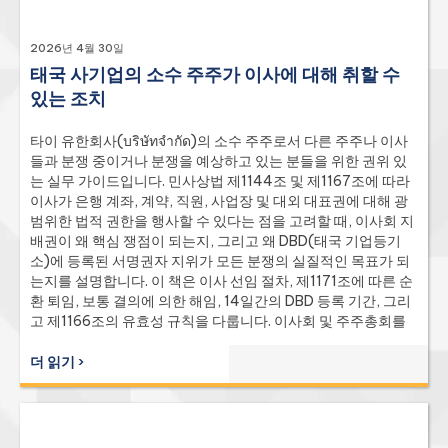
2026년 4월 30일
태국 사기업의 소수 주주가 이사에 대해 취할 수
있는 조치
타이 유한회사(บริษัทจำกัด)의 소수 주주로서 다른 주주나 이사
들과 분쟁 중이거나 분쟁을 예상하고 있는 분들을 위한 권위 있
는 실무 가이드입니다. 민사상법 제1144조 및 제1167조에 따라
이사가 은행 계좌, 계약, 직원, 사업장 및 대외 대표권에 대해 광
범위한 법적 권한을 행사할 수 있다는 점을 고려할 때, 이사회 지
배권이 왜 핵심 쟁점이 되는지, 그리고 왜 DBD(태국 기업등기
소)에 등록된 서명권자 지위가 모든 분쟁의 실질적인 목표가 되
는지를 설명합니다. 이 책은 이사 선임 절차, 제1171조에 따른 순
환 퇴임, 보통 결의에 의한 해임, 14일간의 DBD 등록 기간, 그리
고 제1166조의 유효성 규칙을 다룹니다. 이사회 및 주주총회를
규율하는 절차적 규칙(제1158조, 제1162조, 제1162/1조, 제
1166조, 제1173조, 제1174조, 제1175조, 제1178조, 제1182조,
더 읽기 ›
제1184조, 제1185조, 제1187조, 1190, 1191, 1194, 1195, 1207
조)에 관한 절차 규칙을 규정하며, 태국 대법원(ศาลฎีกา)의 주요
판례로는 제1532/2557호, 제8340/2563호, 제2564/2532
호, 제1040/2561호, 130/2548, 5510/2540, 2402/2562,