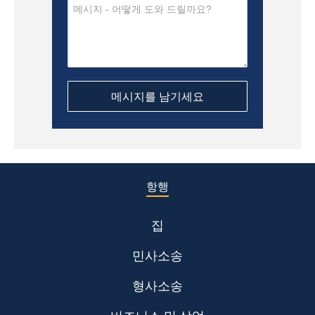
항행
집
민사소송
형사소송