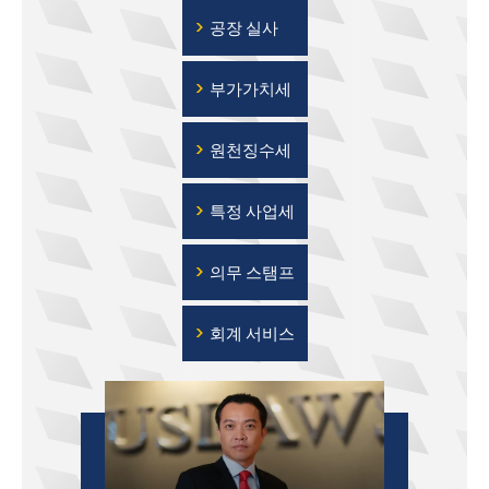
›
공장 실사
›
부가가치세
›
원천징수세
›
특정 사업세
›
의무 스탬프
›
회계 서비스