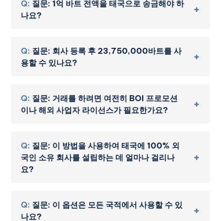
국 회사의 지분을 100% 소유할 수 있습니다. 도매 또는
Q:
질문: 1억 바트 전액을 태국으로 송금해야 하
소매업의 경우 등록 자본금이 100,000,000바트 이상
나요?
이면 외국인 사업법의 제한이 면제되며 외국인 사업 허
가증이나 태국인 주주 없이도 합법적으로 운영할 수 있
A:
답변
:
태국 법에 따라 등록 시 신규 자본금의 25%만
습니다.
납입하면 됩니다. 즉, 회사가 자본금을 5백만 바트에서 1
Q:
질문: 회사 등록 후 23,750,000바트를 사
억 바트로 늘릴 경우 23,750,000바트만 투입하여 회사
용할 수 있나요?
은행 계좌에 표시하면 됩니다.
A:
답변:
네. 자본금이 납입되고 회사 등록이 완료되면
자금은 합법적인 사업 목적으로 사용할 수 있습니다. 여
Q:
질문: 거래를 하려면 여전히 BOI 프로모션
기에는 급여, 임대료, 장비 또는 주주에 대한 대출도 포함
이나 해외 사업자 라이선스가 필요한가요?
되며, 적절한 문서가 유지되는 한 가능합니다.
A:
A:
회사의 자본금이 1억 바트 이상인 경우에는 해당
되지 않습니다. 외국기업법 목록 3(14)에 따른 자본금 면
Q:
질문: 이 방법을 사용하여 태국에 100% 외
제를 통해 FBL 또는 BOI 프로모션을 신청하지 않고도
국인 소유 회사를 설립하는 데 얼마나 걸리나
도매 및 소매업에 종사할 수 있습니다.
요?
A:
A:
적절한 법률 지원을 받으면 회사 등록, 자본금 증
자, 은행 인증을 포함한 전체 프로세스를 일반적으로
Q:
질문: 이 옵션은 모든 국적에서 사용할 수 있
2~3주 안에 완료할 수 있습니다.
나요?