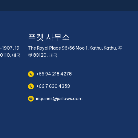
푸켓 사무소
907, 19
The Royal Place 96/66 Moo 1, Kathu, Kathu, 푸
0110, 태국
켓 83120, 태국
+66 94 218 4278
+66 7 630 4353
inquiries@juslaws.com