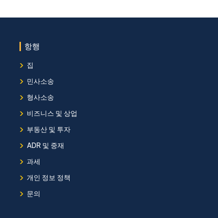
항행
›
집
›
민사소송
›
형사소송
›
비즈니스 및 상업
›
부동산 및 투자
›
ADR 및 중재
›
과세
›
개인 정보 정책
›
문의