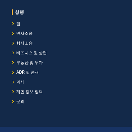
항행
›
집
›
민사소송
›
형사소송
›
비즈니스 및 상업
›
부동산 및 투자
›
ADR 및 중재
›
과세
›
개인 정보 정책
›
문의