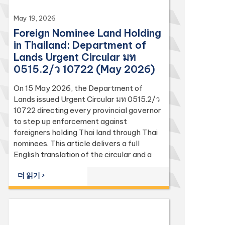
May 19, 2026
Foreign Nominee Land Holding
in Thailand: Department of
Lands Urgent Circular มท
0515.2/ว 10722 (May 2026)
On 15 May 2026, the Department of
Lands issued Urgent Circular มท 0515.2/ว
10722 directing every provincial governor
to step up enforcement against
foreigners holding Thai land through Thai
nominees. This article delivers a full
English translation of the circular and a
focused analysis of the Land Code
더 읽기 ›
(Sections 74, 86, 94, 96 bis, 97, 98, 111,
112, 113) and the Penal Code (Sections 137
and 267) it relies on, with the leading
Supreme Court (Dika) authorities including
Dika 344/2511, Dika 1038/2538, Dika