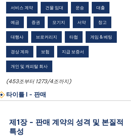
서비스 계약
건물 임대
운송
대출
예금
증권
모기지
서약
창고
대행사
브로커리지
타협
게임 & 베팅
경상 계좌
보험
지급 보증서
개인 및 캐피탈 회사
(453조부터 1273/4조까지)
타이틀 I - 판매
제1장 - 판매 계약의 성격 및 본질적
특성